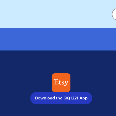
En
y
em
Download the QQ1221 App