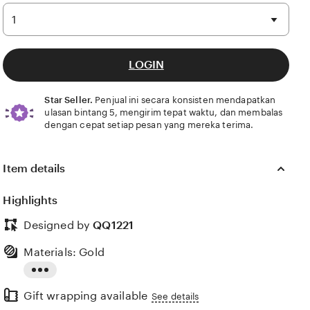
LOGIN
0)
Value (9)
Comfort (8)
Ease of use (2)
Condition (1)
Star Seller.
Penjual ini secara konsisten mendapatkan
ulasan bintang 5, mengirim tepat waktu, dan membalas
dengan cepat setiap pesan yang mereka terima.
Item details
Highlights
Designed by
QQ1221
Materials: Gold
Read
Gift wrapping available
the
See details