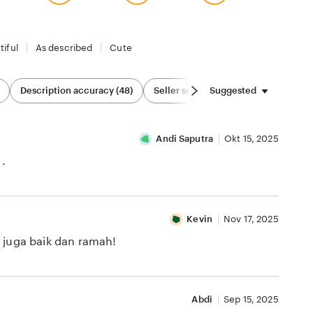
tiful
As described
Cute
Suggested
Description accuracy (48)
Seller service (19)
Sizing & Fit (1
Andi Saputra
Okt 15, 2025
1.
Kevin
Nov 17, 2025
 juga baik dan ramah!
Abdi
Sep 15, 2025