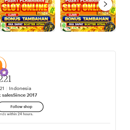
221
21
|
Indonesia
 sales
Since 2017
Follow shop
ponds
within 24 hours.