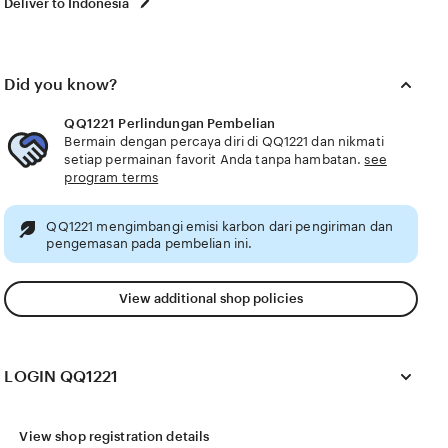
Deliver to Indonesia
Did you know?
QQ1221 Perlindungan Pembelian
Bermain dengan percaya diri di QQ1221 dan nikmati
setiap permainan favorit Anda tanpa hambatan.
see
program terms
QQ1221 mengimbangi emisi karbon dari pengiriman dan
pengemasan pada pembelian ini.
View additional shop policies
LOGIN QQ1221
View shop registration details