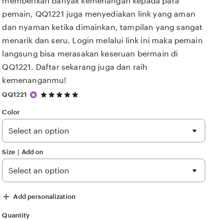
memberikan banyak kemenangan kepada para
pemain, QQ1221 juga menyediakan link yang aman
dan nyaman ketika dimainkan, tampilan yang sangat
menarik dan seru. Login melalui link ini maka pemain
langsung bisa merasakan keseruan bermain di
QQ1221. Daftar sekarang juga dan raih
kemenanganmu!
5
QQ1221
out
of
Color
5
stars
Size ∣ Add on
Add personalization
Quantity