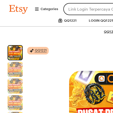
Skip
Search
QQ1221
to
Categories
for
Content
items
or
QQ1221
LOGIN QQ122
shops
QQ12
QQ1221